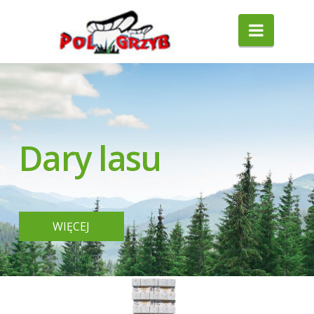
Polgrzyb
Naviga
Dary lasu
WIĘCEJ