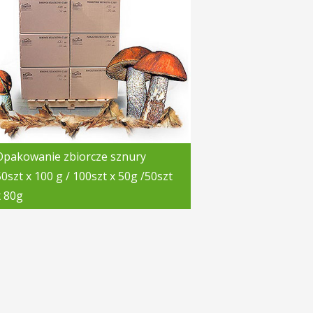
Opakowanie zbiorcze sznury
50szt x 100 g / 100szt x 50g /50szt
x 80g