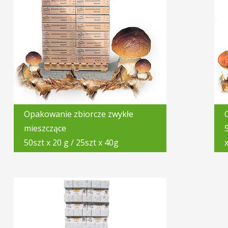
Opakowanie zbiorcze zwykłe
mieszczące
50szt x 20 g / 25szt x 40g