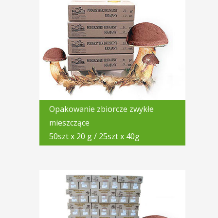
Opakowanie zbiorcze zwykłe
mieszczące
50szt x 20 g / 25szt x 40g